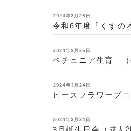
投
2024年3月26日
稿
令和6年度『くすの
日:
投
2024年3月25日
稿
ペチュニア生育 （
日:
投
2024年3月24日
稿
ピースフラワープロ
日:
投
2024年3月24日
稿
3月誕生日会（成人