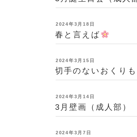
日:
投
2024年3月18日
稿
春と言えば
日:
投
2024年3月15日
稿
切手のないおくりも
日:
投
2024年3月14日
稿
3月壁画（成人部）
日:
投
2024年3月7日