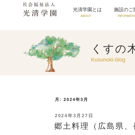
光清学園とは
施設のご
ABOUT
INFORMATI
くすの
Kusunoki-blog
月:
2024年3月
投
2024年3月27日
稿
郷土料理（広島県、
日: