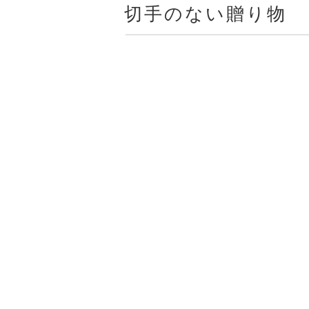
稿
切手のない贈り物 
日: