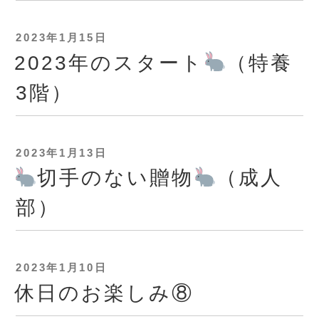
投
2023年1月15日
稿
2023年のスタート
（特養
日:
3階）
投
2023年1月13日
稿
切手のない贈物
（成人
日:
部）
投
2023年1月10日
稿
休日のお楽しみ⑧
日: