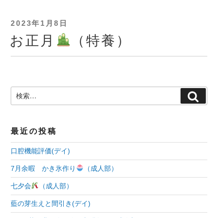
投
2023年1月8日
稿
お正月
（特養）
日:
検
検
索:
索
最近の投稿
口腔機能評価(デイ)
7月余暇 かき氷作り
（成人部）
七夕会
（成人部）
藍の芽生えと間引き(デイ)