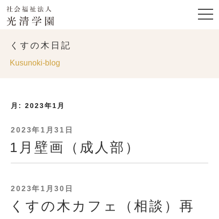
くすの木日記
Kusunoki-blog
月:
2023年1月
投
2023年1月31日
稿
1月壁画（成人部）
日:
投
2023年1月30日
稿
くすの木カフェ（相談）再
日: