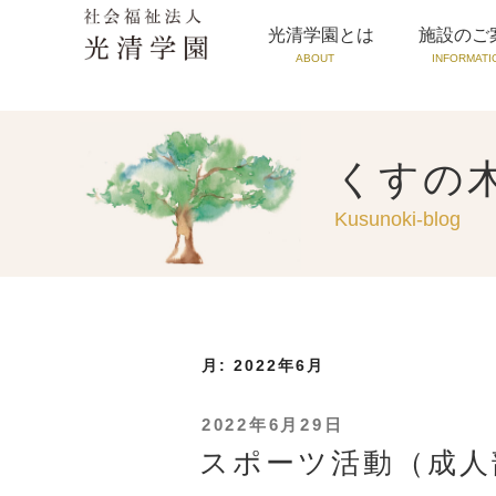
光清学園とは
施設のご
ABOUT
INFORMATI
くすの
Kusunoki-blog
月:
2022年6月
投
2022年6月29日
稿
スポーツ活動（成人
日: