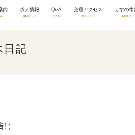
案内
求人情報
Q&A
交通アクセス
くすの木
ON
RECRUIT
Q&A
ACCESS
DIARY
木日記
部）