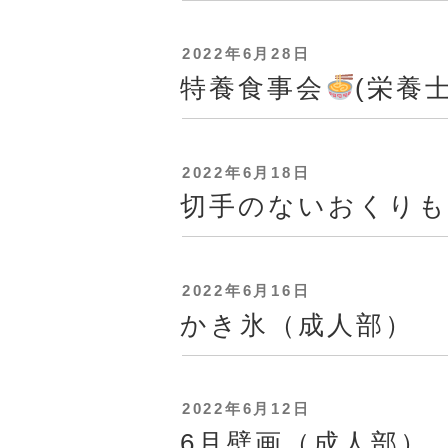
投
2022年6月28日
稿
特養食事会
(栄養士
日:
投
2022年6月18日
稿
切手のないおくりも
日:
投
2022年6月16日
稿
かき氷（成人部）
日:
投
2022年6月12日
稿
6月壁画（成人部）