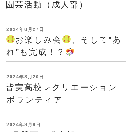
稿
園芸活動（成人部）
日:
投
2024年8月27日
稿
お楽しみ会
、そして”あ
日:
れ”も完成！？
投
2024年8月20日
稿
皆実高校レクリエーション
日:
ボランティア
投
2024年8月9日
稿