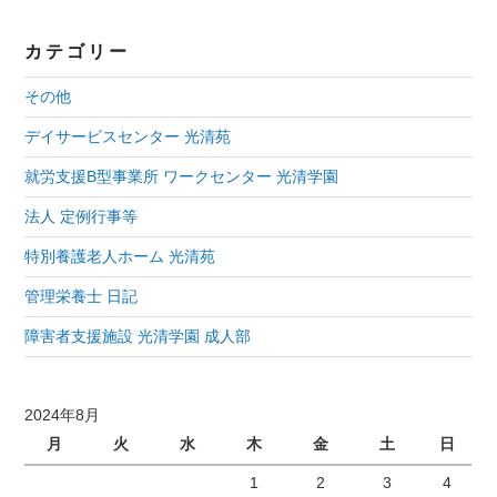
カテゴリー
その他
デイサービスセンター 光清苑
就労支援B型事業所 ワークセンター 光清学園
法人 定例行事等
特別養護老人ホーム 光清苑
管理栄養士 日記
障害者支援施設 光清学園 成人部
2024年8月
月
火
水
木
金
土
日
1
2
3
4