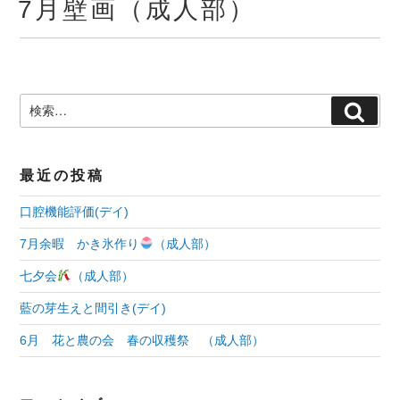
7月壁画（成人部）
日:
検
検
索:
索
最近の投稿
口腔機能評価(デイ)
7月余暇 かき氷作り
（成人部）
七夕会
（成人部）
藍の芽生えと間引き(デイ)
6月 花と農の会 春の収穫祭 （成人部）