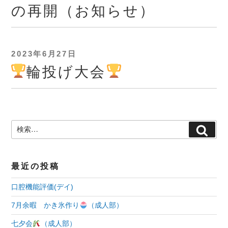
の再開（お知らせ）
投
2023年6月27日
稿
輪投げ大会
日:
検
検
索:
索
最近の投稿
口腔機能評価(デイ)
7月余暇 かき氷作り
（成人部）
七夕会
（成人部）