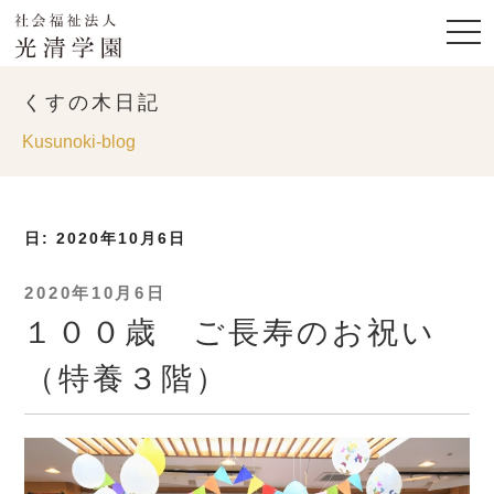
くすの木日記
Kusunoki-blog
日:
2020年10月6日
投
2020年10月6日
稿
１００歳 ご長寿のお祝い
日:
（特養３階）