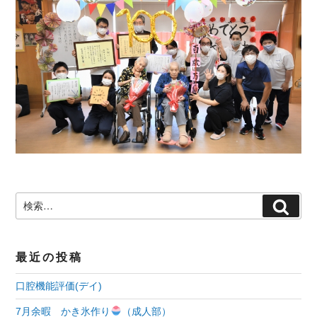
検
検
索:
索
最近の投稿
口腔機能評価(デイ)
7月余暇 かき氷作り
（成人部）