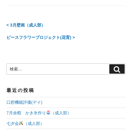
ゴ
リ
ー
投
< 3月壁画（成人部）
稿
ピースフラワープロジェクト(花育) >
ナ
ビ
検
検
ゲ
索:
索
ー
最近の投稿
シ
口腔機能評価(デイ)
ョ
7月余暇 かき氷作り
（成人部）
ン
七夕会
（成人部）