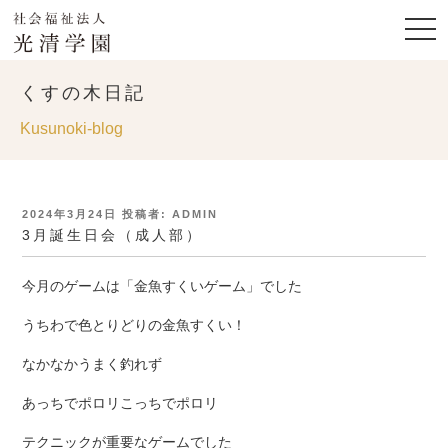
くすの木日記
Kusunoki-blog
投
2024年3月24日
投稿者:
ADMIN
稿
3月誕生日会（成人部）
日:
今月のゲームは「金魚すくいゲーム」でした
うちわで色とりどりの金魚すくい！
なかなかうまく釣れず
あっちでポロリこっちでポロリ
テクニックが重要なゲームでした