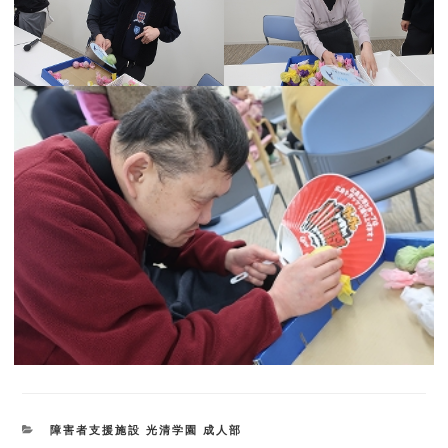
カ
障害者支援施設 光清学園 成人部
テ