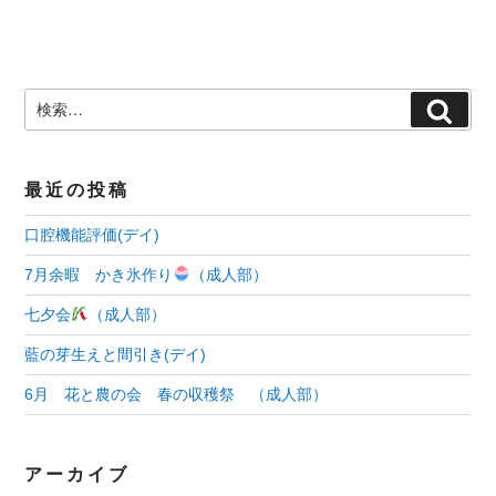
ナ
ビ
検
検
ゲ
索:
索
ー
最近の投稿
シ
口腔機能評価(デイ)
ョ
7月余暇 かき氷作り
（成人部）
ン
七夕会
（成人部）
藍の芽生えと間引き(デイ)
6月 花と農の会 春の収穫祭 （成人部）
アーカイブ