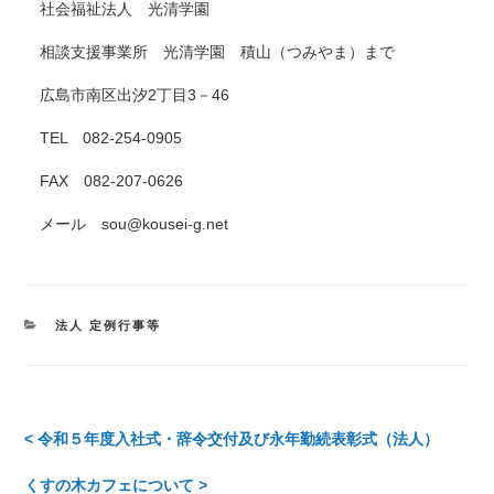
社会福祉法人 光清学園
相談支援事業所 光清学園 積山（つみやま）まで
広島市南区出汐2丁目3－46
TEL 082-254-0905
FAX 082-207-0626
メール sou@kousei-g.net
カ
法人 定例行事等
テ
ゴ
リ
ー
投
< 令和５年度入社式・辞令交付及び永年勤続表彰式（法人）
稿
くすの木カフェについて >