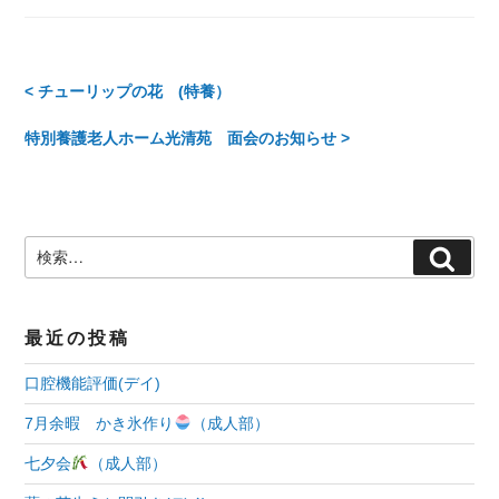
ゴ
リ
ー
投
< チューリップの花 (特養）
稿
特別養護老人ホーム光清苑 面会のお知らせ >
ナ
ビ
検
検
ゲ
索:
索
ー
最近の投稿
シ
口腔機能評価(デイ)
ョ
7月余暇 かき氷作り
（成人部）
ン
七夕会
（成人部）