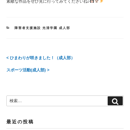
素敵な作品をぜひ見に行ってみてくださいね♪
カ
障害者支援施設 光清学園 成人部
テ
ゴ
リ
ー
投
< ひまわりが咲きました！（成人部）
稿
スポーツ活動(成人部) >
ナ
ビ
検
検
ゲ
索:
索
ー
最近の投稿
シ