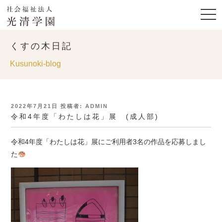
くすの木日記
Kusunoki-blog
投
2022年7月21日
投稿者:
ADMIN
稿
令和4年度「わたしは花」展 (成人部)
日:
令和4年度「わたしは花」展にご利用者3名の作品を応募しまし
た