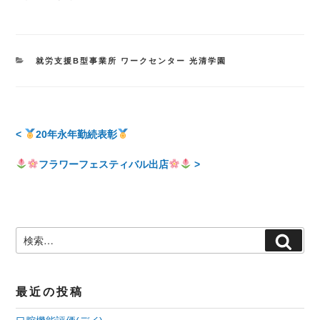
カ
就労支援B型事業所 ワークセンター 光清学園
テ
ゴ
リ
ー
投
<
20年永年勤続表彰
稿
フラワーフェスティバル出店
>
ナ
ビ
検
検
ゲ
索:
索
ー
最近の投稿
シ